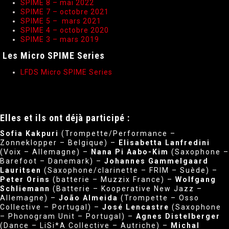
SPIME 8 – mai 2022
SPIME 7 – octobre 2021
SPIME 5 – mars 2021
SPIME 4 – octobre 2020
SPIME 3 – mars 2019
Les Micro SPIME Series
LFDS Micro SPIME Series
Elles et ils ont déjà participé :
Sofia Kakpuri
(Trompette/Performance –
Zonneklopper – Belgique) –
Elisabetta Lanfredini
(Voix – Allemagne) –
Nana Pi Aabo-Kim
(Saxophone –
Barefoot – Danemark) –
Johannes Gammelgaard
Lauritsen
(Saxophone/clarinette – FRIM – Suède) –
Peter Orins
(batterie – Muzzix France) –
Wolfgang
Schliemann
(Batterie – Kooperative New Jazz –
Allemagne) –
João Almeida
(Trompette – Osso
Collective – Portugal) –
José Lencastre
(Saxophone
– Phonogram Unit – Portugal) –
Agnes Distelberger
(Dance – LiSi*A Collective – Autriche) –
Michal