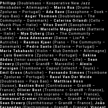
Phillipp
(Doublebass – Kooperative New Jazz
Weisbaden – Allemagne) –
Mario Rua
(Drums –
Zpoluras – Portugal) –
Ada Rave
(Saxophone – Doek –
Pays-Bas) –
Asger Thomsen
(Doublebass – The
Community – Danemark) –
Caterina Orlandi
(Cello –
Muzik Plus – Italie) –
Vitus Denifl
(Saxophone –
Lisi*A – Autriche) –
Marcello Maggliocchi
(Batterie
– Italie) –
Mya Dyberg
(Sax – The Community –
Suède) –
Anna Adensamer
(Danse – Lisi*A –
Autriche) –
Rasmus Kjaer
(Piano – The Community –
Danemark) –
Pedro Santo
(Batterie – Portugal) –
Marie Takahashi
(Violin – Klub Demboh – Allemagne)
–
Luis Guerreiro
(Zpoluras – Portugal) –
Sakina
Abdou
(tenor saxophone – Muzzix – Lille) –
Sean
Drewry
(Synthé – Grand8 – Marseille) –
Alexis
Persigan
(Trombone – Capsul Collectif – Tours) –
Emil Gross
(Autriche) –
Fernando Simoes
(Trombone
– Zpoluras – Portugal) –
Raoul Van Der Weide
(Doublebass – Pays Bas) –
Matthias Boss
(Suisse),
Bastien Boni
(Contrebasse – Grand8 –
France),
Olivier Bost
(Trombone – Grand8 – France),
Laurent Charles
(Sax soprano – Grand8 – France),
Emmanuel Cremer
(Violoncelle, – Grand8 – France),
Sean Drewry
(Synthétiseur – Grand8 – France),
João
Fernandes
(Electronique – Grand8 – France),
Vincent