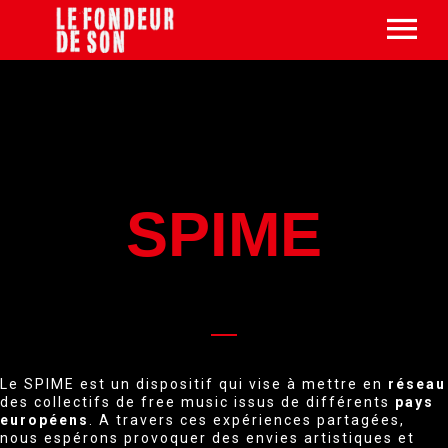
ACTUS/AGENDA
GROUPES
Prochaines dates
LFDS RECORDS
Archives
SPIME
SÉRIES
SPIME#9 (août/sept. 2024)
SPIME
ZCLAM! Fest (sept 2022)
QUI SOMMES-NOUS ?
LFDS Micro SPIME Series
SHARE (2020-2022)
La jam d’impro libre du Fondeur
Manifeste
SPIME#8 (mai 2022)
Affiches sonores
Les fondeur.e.s
SPIME#7 (octobre 2021)
Partenaires
SPIME#5 (mars 2021)
Presse
SPIME#4 (octobre 2020)
Booking/Contact
Le SPIME est un dispositif qui vise à mettre en
réseau
des collectifs de free music issus de différents
pays
SPIME#3 (mars 2019)
européens
. A travers ces expériences partagées,
nous espérons provoquer des envies artistiques et