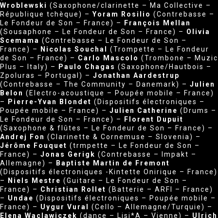
Wroblewski
(Saxophone/clarinette – Ma Collective –
République tchèque) –
Yoram Rosilio
(Contrebasse –
Le Fondeur de Son – France) –
François Mellan
(Sousaphone – Le Fondeur de Son – France) –
Olivia
Scemama
(Contrebasse – Le Fondeur de Son –
France) –
Nicolas Souchal
(Trompette – Le Fondeur
de Son – France) –
Carlo Mascolo
(Trombone – Muzic
Plus – Italy) –
Paulo Chagas
(Saxophone/Hautbois –
Zpoluras – Portugal) –
Jonathan Aardestrup
(Contrebasse – The Community – Danemark) –
Julien
Belon
(Electro-acoustique – Poupée mobile – France)
–
Pierre-Yvan Blondet
(Dispositifs électroniques –
Poupée mobile – France) –
Julien Catherine
(Drums –
Le Fondeur de Son – France) –
Florent Dupuit
(Saxophone & flûtes – Le Fondeur de Son – France) –
Andrej Fon
(Clarinette & Cornemuse – Slovenia) –
Jérôme Fouquet
(trmpette – Le Fondeur de Son –
France) –
Jonas Gerigk
(Contrebasse – Impakt –
Allemagne) –
Baptiste Martin de Fremont
(Dispositifs électroniques -Kintette Onirique – France)
–
Niels Mestre
(Guitare – Le Fondeur de Son –
France) –
Christian Rollet
(Batterie – ARFI – France)
–
Undae
(Dispositifs électroniques – Poupée mobile –
France) –
Uygur Vural
(Cello – Allemagne/Turquie) –
Elena Waclawiczek
(dance – Lisi*A – Vienne) –
Ulrich