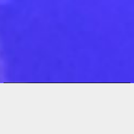
Tikkun // Oubsepher
Playlist Tikkun