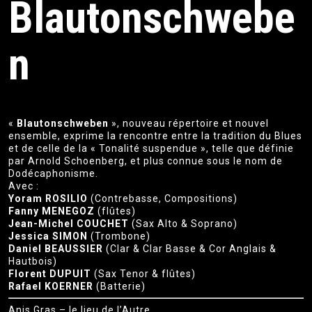
Blautonschwebe
n
«
Blautonschweben
», nouveau répertoire et nouvel
ensemble, exprime la rencontre entre la tradition du Blues
et de celle de la « Tonalité suspendue », telle que définie
par Arnold Schoenberg, et plus connue sous le nom de
Dodécaphonisme.
Avec :
Yoram ROSILIO
(Contrebasse, Compositions)
Fanny MENEGOZ
(flûtes)
Jean-Michel COUCHET
(Sax Alto & Soprano)
Jessica SIMON
(Trombone)
Daniel BEAUSSIER
(Clar & Clar Basse & Cor Anglais &
Hautbois)
Florent DUPUIT
(Sax Tenor & flûtes)
Rafael KOERNER
(Batterie)
Anis Gras – le lieu de l’Autre