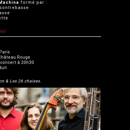
Machina
formé par :
 contrebasse
asse
ette
op/
Paris
Château Rouge
/ concert à 20h30
duit
on & Les 26 chaises.