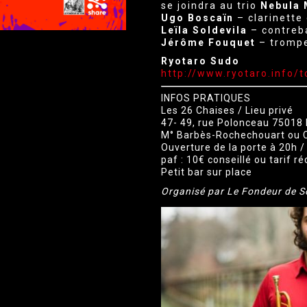
se joindra au trio
Nebula 
Ugo Boscaïn
– clarinette
Leïla Soldevila
– contreb
Jérôme Fouquet
– tromp
Ryotaro Sudo
http://www.ryotaro.info/t
INFOS PRATIQUES
Les 26 Chaises / Lieu privé
47- 49, rue Polonceau 75018 
M° Barbès-Rochechouart ou 
Ouverture de la porte à 20h 
paf : 10€ conseillé ou tarif ré
Petit bar sur place
Organisé par Le Fondeur de S