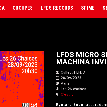
DA
GROUPES
LFDS RECORDS
SPIME
S
LFDS MICRO S
MACHINA INV
Collectif LFDS
28/09/2023
Paris
Les 26 chaises
C'est ici
Ryotaro Sudo
, accordéon